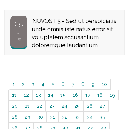
NOVOST 5 - Sed ut perspiciatis
25
unde omnis iste natus error sit
srp
voluptatem accusantium
'19
doloremque laudantium
1
2
3
4
5
6
7
8
9
10
11
12
13
14
15
16
17
18
19
20
21
22
23
24
25
26
27
28
29
30
31
32
33
34
35
36
37
38
39
40
41
42
43