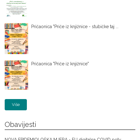
Pričaonica "Priče iz knjižnice - stubičke taj ...
Pričaonica "Priče iz knjižnice"
Više
Obavijesti
NOVA EPIDEMIOLOŠKA MJERA - EU digitalna COVID potv ...