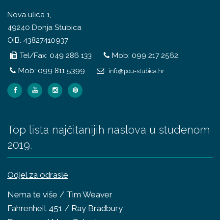
Nova ulica 1,
49240 Donja Stubica
OIB: 43827410937
Tel/Fax: 049 286 133
Mob: 099 217 2562
Mob: 099 811 5399
info@pou-stubica.hr
Top lista najčitanijih naslova u studenom
2019.
Odjel za odrasle
Nema te više / Tim Weaver
Fahrenheit 451 / Ray Bradbury