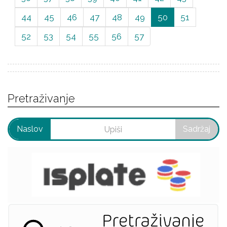
44
45
46
47
48
49
50
51
52
53
54
55
56
57
Pretraživanje
Naslov
Sadržaj