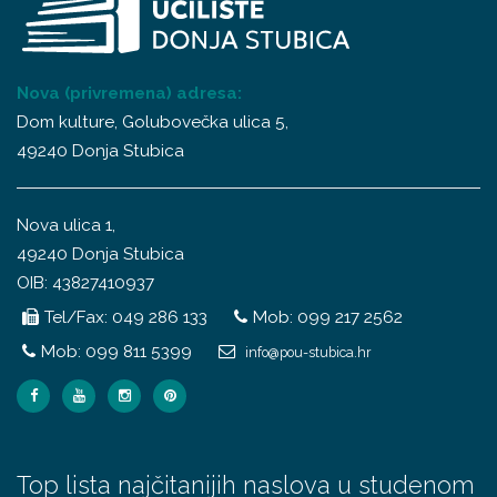
Nova (privremena) adresa:
Dom kulture, Golubovečka ulica 5,
49240 Donja Stubica
Nova ulica 1,
49240 Donja Stubica
OIB: 43827410937
Tel/Fax: 049 286 133
Mob: 099 217 2562
Mob: 099 811 5399
info@pou-stubica.hr
Top lista najčitanijih naslova u studenom