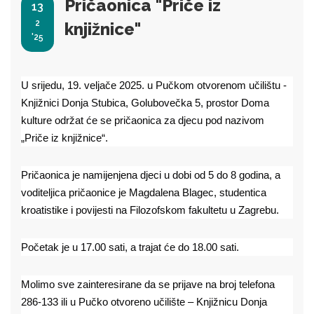
Pričaonica "Priče iz
13
2
knjižnice"
'25
U srijedu, 19. veljače 2025. u Pučkom otvorenom učilištu -
Knjižnici Donja Stubica, Golubovečka 5, prostor Doma
kulture održat će se pričaonica za djecu pod nazivom
„Priče iz knjižnice“.
Pričaonica je namijenjena djeci u dobi od 5 do 8 godina, a
voditeljica pričaonice je Magdalena Blagec, studentica
kroatistike i povijesti na Filozofskom fakultetu u Zagrebu.
Početak je u 17.00 sati, a trajat će do 18.00 sati.
Molimo sve zainteresirane da se prijave na broj telefona
286-133 ili u Pučko otvoreno učilište – Knjižnicu Donja