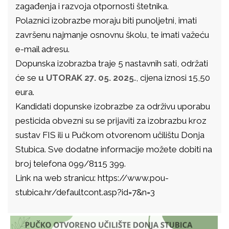
zagađenja i razvoja otpornosti štetnika.
Polaznici izobrazbe moraju biti punoljetni, imati
završenu najmanje osnovnu školu, te imati važeću
e-mail adresu.
Dopunska izobrazba traje 5 nastavnih sati, održati
će se
u UTORAK 27. 05. 2025.
, cijena iznosi 15,50
eura.
Kandidati dopunske izobrazbe za održivu uporabu
pesticida obvezni su se prijaviti za izobrazbu kroz
sustav FIS ili u Pučkom otvorenom učilištu Donja
Stubica. Sve dodatne informacije možete dobiti na
broj telefona 099/8115 399.
Link na web stranicu: https://www.pou-
stubica.hr/defaultcont.asp?id=7&n=3