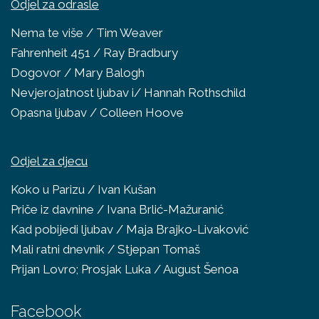
Odjel za odrasle
Nema te više / Tim Weaver
Fahrenheit 451 / Ray Bradbury
Dogovor / Mary Balogh
Nevjerojatnost ljubav i/ Hannah Rothschild
Opasna ljubav / Colleen Hoove
Odjel za djecu
Koko u Parizu / Ivan Kušan
Priče iz davnine / Ivana Brlić-Mažuranić
Kad pobijedi ljubav / Maja Brajko-Livaković
Mali ratni dnevnik / Stjepan Tomaš
Prijan Lovro; Prosjak Luka / August Šenoa
Facebook