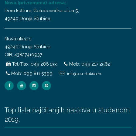
Nova (privremena) adresa:
Dom kulture, Golubovečka ulica 5,
49240 Donja Stubica
Nova ulica 1,
49240 Donja Stubica
OIB: 43827410937
Tel/Fax: 049 286 133
Mob: 099 217 2562
Mob: 099 811 5399
info@pou-stubica.hr
Top lista najčitanijih naslova u studenom
2019.