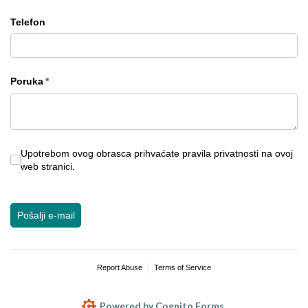
Telefon
Poruka
(required)
*
Upotrebom ovog obrasca prihvaćate pravila privatnosti na ovoj
Upotrebom ovog obrasca prihvaćate pravila privatnosti na ovoj
web stranici.
Pošalji e-mail
Report Abuse
Terms of Service
Powered by Cognito Forms.