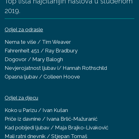
Top lista najčitanijih naslova u studenom
2019.
Odjel za odrasle
Nema te više / Tim Weaver
Fahrenheit 451 / Ray Bradbury
Dogovor / Mary Balogh
Nevjerojatnost ljubav i/ Hannah Rothschild
Opasna ljubav / Colleen Hoove
Odjel za djecu
Koko u Parizu / Ivan Kušan
Priče iz davnine / Ivana Brlić-Mažuranić
Kad pobijedi ljubav / Maja Brajko-Livaković
Mali ratni dnevnik / Stjepan Tomaš