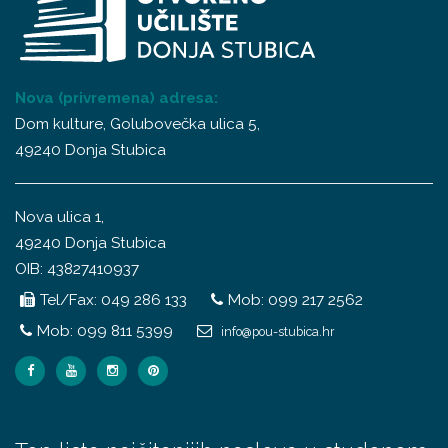
Nova (privremena) adresa:
Dom kulture, Golubovečka ulica 5,
49240 Donja Stubica
Nova ulica 1,
49240 Donja Stubica
OIB: 43827410937
Tel/Fax: 049 286 133
Mob: 099 217 2562
Mob: 099 811 5399
info@pou-stubica.hr