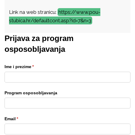
Link na web stranicu:
https://www.pou-
stubica.hr/defaultcont.asp?id=7&n=3
Prijava za program
osposobljavanja
Ime i prezime
(required)
*
Program osposobljavanja
Email
(required)
*