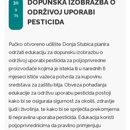
DOPUNSKA IZOBRAZBA O
30
9
ODRŽIVOJ UPORABI
'25
PESTICIDA
Pučko otvoreno učilište Donja Stubica planira
održati edukaciju za dopunsku izobrazbu o
održivoj uporabi pesticida za poljoprivredne
proizvođače kojima je istekla ili u narednih 6
mjeseci ističe važeća potvrda za kupovinu
sredstava za zaštitu bilja. Obveza pohađanja
edukacije za održivu uporabu pesticida postoji
kako bi se osigurala sigurnost za okoliš, zdravlje
ljudi i životinja, te kako bi se spriječila prekomjerna
ili nepravilna uporaba pesticida. Edukacija koristi
poljoprivrednicima da pravilno primjenjuju