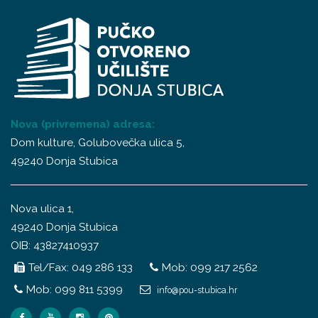
Nova (privremena) adresa:
Dom kulture, Golubovečka ulica 5,
49240 Donja Stubica
Nova ulica 1,
49240 Donja Stubica
OIB: 43827410937
Tel/Fax: 049 286 133
Mob: 099 217 2562
Mob: 099 811 5399
info@pou-stubica.hr