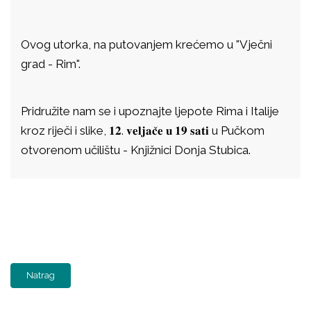
Ovog utorka, na putovanjem krećemo u "Vječni
grad - Rim".
Pridružite nam se i upoznajte ljepote Rima i Italije
kroz riječi i slike, 𝟏𝟐. 𝐯𝐞𝐥𝐣𝐚𝐜̌𝐞 𝐮 𝟏𝟗 𝐬𝐚𝐭𝐢 u Pučkom
otvorenom učilištu - Knjižnici Donja Stubica.
Natrag