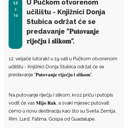
U Pučkom otvorenom
12
2
učilištu - Knjižnici Donja
'19
Stubica održat će se
predavanje "𝐏𝐮𝐭𝐨𝐯𝐚𝐧𝐣𝐞
𝐫𝐢𝐣𝐞𝐜̌𝐣𝐮 𝐢 𝐬𝐥𝐢𝐤𝐨𝐦".
12. veljače (utorak) u 19 sati u Pučkom otvorenom
učilištu - Knjižnici Donja Stubica održat će se
predavanje "𝐏𝐮𝐭𝐨𝐯𝐚𝐧𝐣𝐞 𝐫𝐢𝐣𝐞𝐜̌𝐣𝐮 𝐢 𝐬𝐥𝐢𝐤𝐨𝐦".
Na putovanje riječju i slikom, kroz priču i putopis
vodit će vas 𝐌𝐢𝐣𝐨 𝐑𝐚𝐤, a svaki mjesec putovati
ćemo u novu destinaciju kao što su Sveta Zemlja,
Rim, Lurd, Fatima, Gospa od Guadalupe.