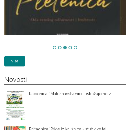
Više
Novosti
Radionica: "Mali znanstvenici - istražujemo z ...
Pričaonica "Priče iz knjižnice - stubičke taj ...