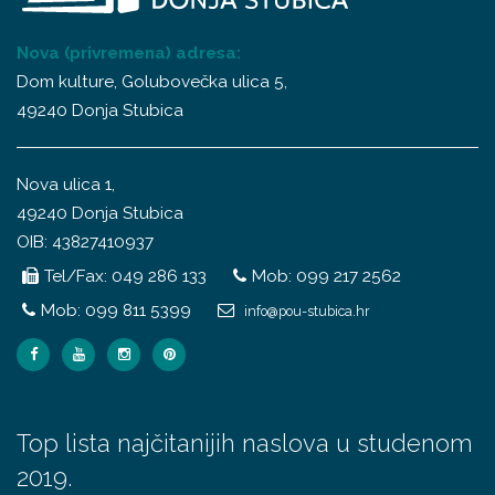
Nova (privremena) adresa:
Dom kulture, Golubovečka ulica 5,
49240 Donja Stubica
Nova ulica 1,
49240 Donja Stubica
OIB: 43827410937
Tel/Fax: 049 286 133
Mob: 099 217 2562
Mob: 099 811 5399
info@pou-stubica.hr
Top lista najčitanijih naslova u studenom
2019.