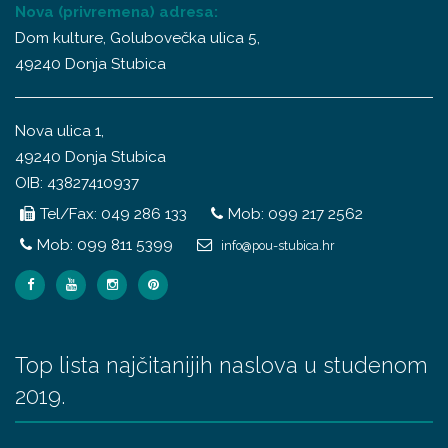
Nova (privremena) adresa:
Dom kulture, Golubovečka ulica 5,
49240 Donja Stubica
Nova ulica 1,
49240 Donja Stubica
OIB: 43827410937
Tel/Fax: 049 286 133
Mob: 099 217 2562
Mob: 099 811 5399
info@pou-stubica.hr
Top lista najčitanijih naslova u studenom
2019.