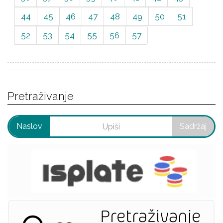
44
45
46
47
48
49
50
51
52
53
54
55
56
57
Pretraživanje
Naslov
Sadržaj