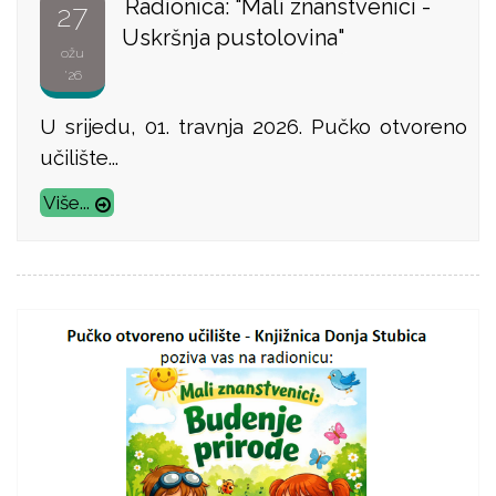
Radionica: "Mali znanstvenici -
27
Uskršnja pustolovina"
ožu
'26
U srijedu, 01. travnja 2026. Pučko otvoreno
učilište...
Više...