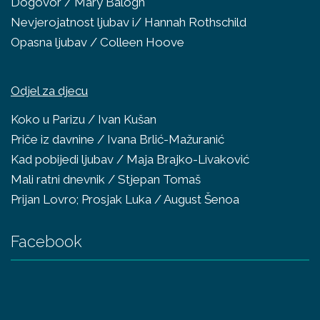
Dogovor / Mary Balogh
Nevjerojatnost ljubav i/ Hannah Rothschild
Opasna ljubav / Colleen Hoove
Odjel za djecu
Koko u Parizu / Ivan Kušan
Priče iz davnine / Ivana Brlić-Mažuranić
Kad pobijedi ljubav / Maja Brajko-Livaković
Mali ratni dnevnik / Stjepan Tomaš
Prijan Lovro; Prosjak Luka / August Šenoa
Facebook