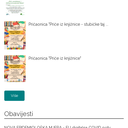
Pričaonica "Priče iz knjižnice - stubičke taj ...
Pričaonica "Priče iz knjižnice"
Više
Obavijesti
NOVA EPIDEMIOLOŠKA MJERA - EU digitalna COVID potv ...