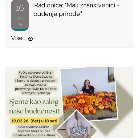
Radionica: "Mali znanstvenici -
16
buđenje prirode"
ožu
'26
Više...