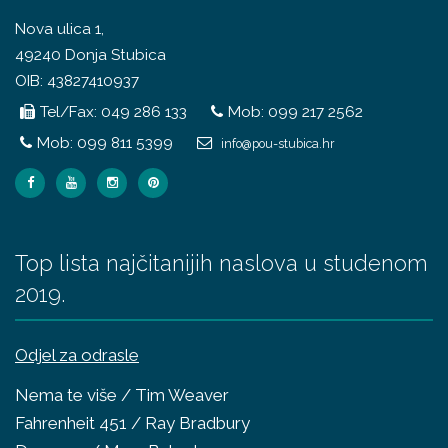
Nova ulica 1,
49240 Donja Stubica
OIB: 43827410937
Tel/Fax: 049 286 133
Mob: 099 217 2562
Mob: 099 811 5399
info@pou-stubica.hr
Top lista najčitanijih naslova u studenom
2019.
Odjel za odrasle
Nema te više / Tim Weaver
Fahrenheit 451 / Ray Bradbury