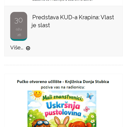
Predstava KUD-a Krapina: Vlast
30
je slast
ožu
'26
Više...